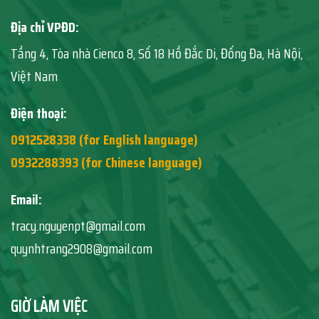
Địa chỉ VPĐD:
Tầng 4, Tòa nhà Cienco 8, Số 18 Hồ Đắc Di, Đống Đa, Hà Nội,
Việt Nam
Điện thoại:
0912528338 (for English language)
0932288393 (for Chinese language)
Email:
tracy.nguyenpt@gmail.com
quynhtrang2908@gmail.com
GIỜ LÀM VIỆC