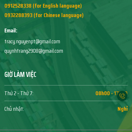
0912528338 (for English language)
0932288393 (for Chinese language)
Email:
tracy.nguyenpt@gmail.com
quynhtrang2908@gmail.com
GIỜ LÀM VIỆC
Thứ 2 - Thứ 7:
08h00 - 17h00
Chủ nhật:
Nghỉ